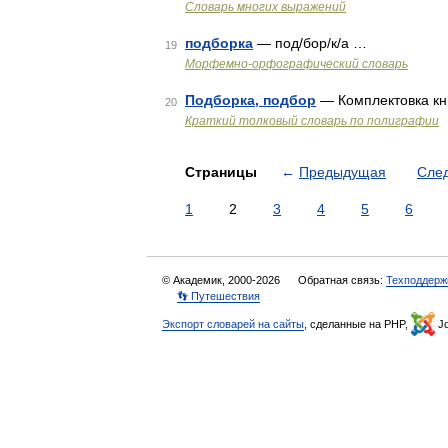
Словарь многих выражений
подборка
— под/бор/к/а …
19
Морфемно-орфографический словарь
Подборка, подбор
— Комплектовка кни
20
Краткий толковый словарь по полиграфии
Страницы
←
Предыдущая
Сле
1
2
3
4
5
6
© Академик, 2000-2026
Обратная связь:
Техподдерж
👣 Путешествия
Экспорт словарей на сайты
, сделанные на PHP,
Jo