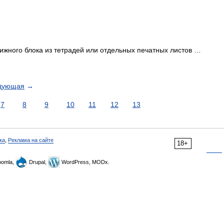
жного блока из тетрадей или отдельных печатных листов …
дующая
→
7
8
9
10
11
12
13
ка
,
Реклама на сайте
18+
omla,
Drupal,
WordPress, MODx.