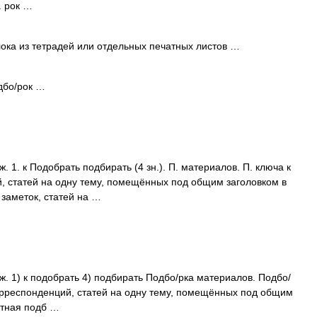
. рок …
ока из тетрадей или отдельных печатных листов …
одбо/рок …
 ж. 1. к Подобрать подбирать (4 зн.). П. материалов. П. ключа к
й, статей на одну тему, помещённых под общим заголовком в
д заметок, статей на …
; ж. 1) к подобрать 4) подбирать Подбо/рка материалов. Подбо/
 корреспонденций, статей на одну тему, помещённых под общим
зетная подб …