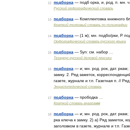
подборка
— подб орка, и, род. п. мн. ч
12
Русский орфографический словарь
подборка
— Комплектовка книжного бл
13
Краткий толковый словарь по полиграфии
подборка
— (1 ж); мн. подбо/рки, Р. п
14
Орфографический словарь русского языка
подборка
— Syn: см. набор …
15
Тезаурус русской деловой лексики
подборка
— и; мн. род. рок, дат. ркам;
16
замку. 2. Ряд заметок, корреспонденци
газете, журнале и т.п. Газетная п. // Ря
Энциклопедический словарь
подборка
— прободка …
17
Краткий словарь анаграмм
подборка
— и; мн. род. рок, дат. ркам
18
рка ключа к замку. 2) а) Ряд заметок,
заголовком в газете, журнале и т.п. Га