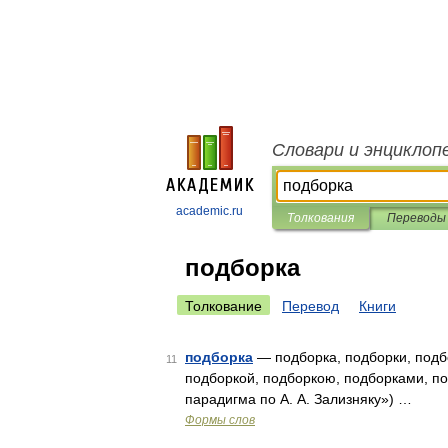
Словари и энциклоп
academic.ru
Толкования
Переводы
подборка
Толкование
Перевод
Книги
подборка
— подборка, подборки, подбо
11
подборкой, подборкою, подборками, по
парадигма по А. А. Зализняку») …
Формы слов